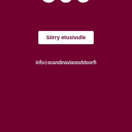
Siirry etusivulle
info@scandinavianoutdoor.fi