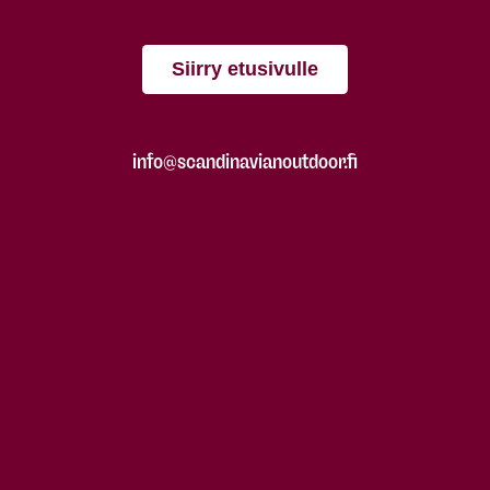
Siirry etusivulle
info@scandinavianoutdoor.fi