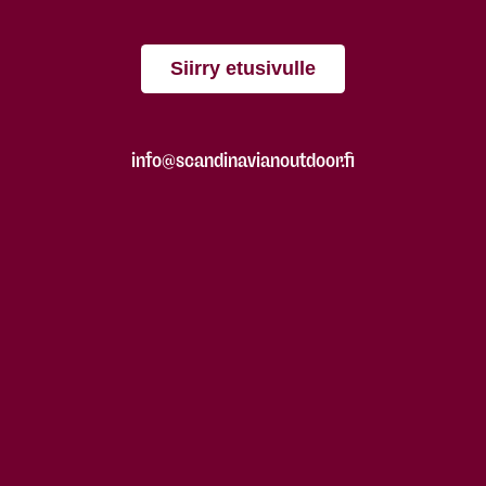
Siirry etusivulle
info@scandinavianoutdoor.fi