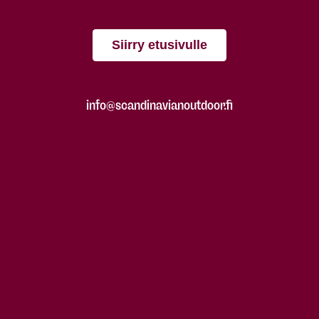
Siirry etusivulle
info@scandinavianoutdoor.fi