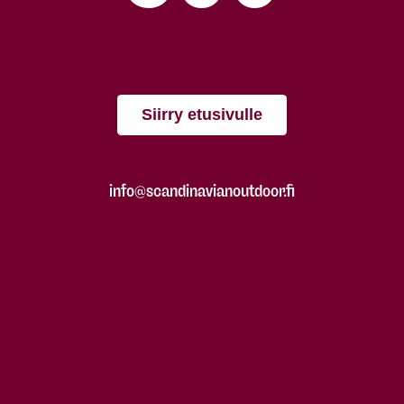
Siirry etusivulle
info@scandinavianoutdoor.fi