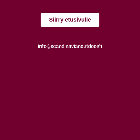
Siirry etusivulle
info@scandinavianoutdoor.fi