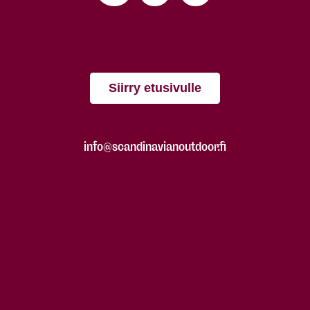
Siirry etusivulle
info@scandinavianoutdoor.fi