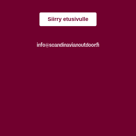
Siirry etusivulle
info@scandinavianoutdoor.fi