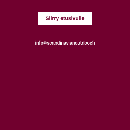
Siirry etusivulle
info@scandinavianoutdoor.fi