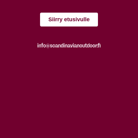
Siirry etusivulle
info@scandinavianoutdoor.fi