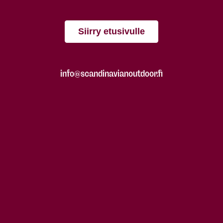
Siirry etusivulle
info@scandinavianoutdoor.fi