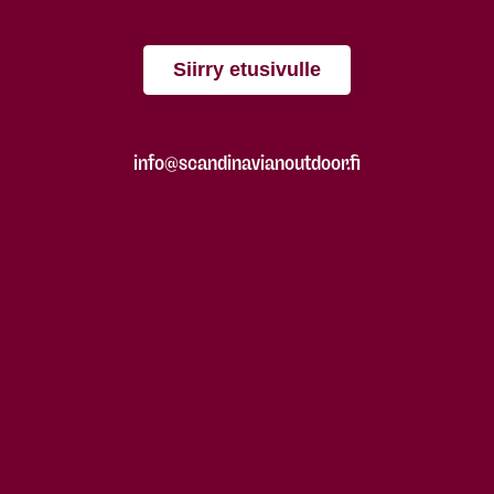
Siirry etusivulle
info@scandinavianoutdoor.fi