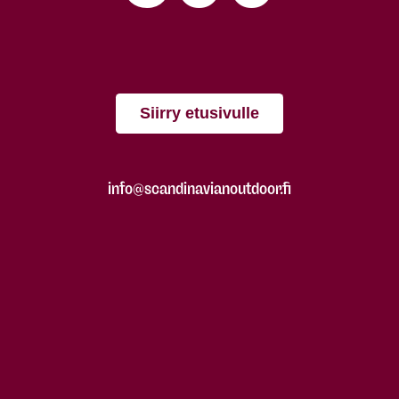
Siirry etusivulle
info@scandinavianoutdoor.fi