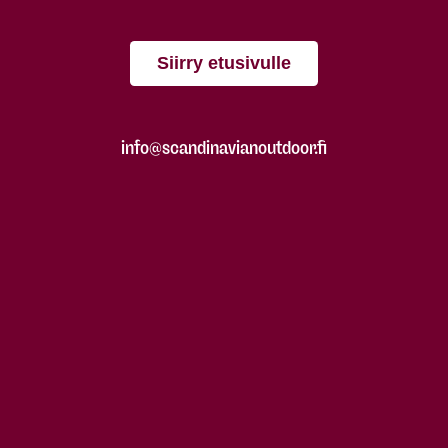
Siirry etusivulle
info@scandinavianoutdoor.fi