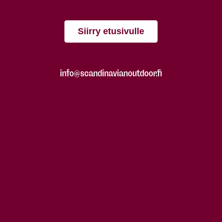
Siirry etusivulle
info@scandinavianoutdoor.fi