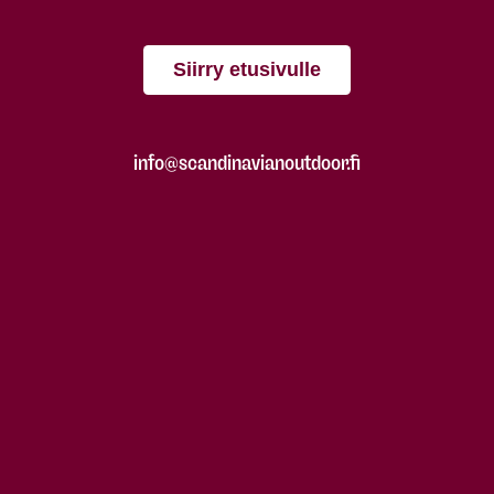
Siirry etusivulle
info@scandinavianoutdoor.fi