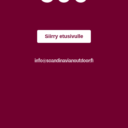
Siirry etusivulle
info@scandinavianoutdoor.fi