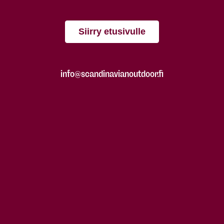
Siirry etusivulle
info@scandinavianoutdoor.fi