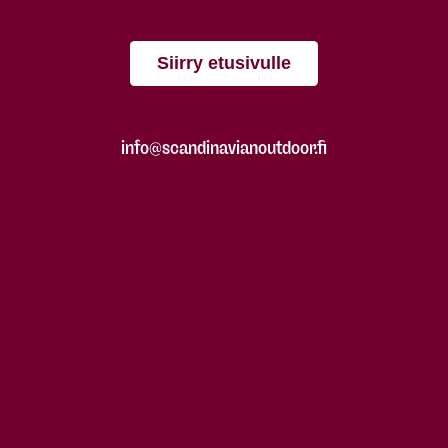
Siirry etusivulle
info@scandinavianoutdoor.fi