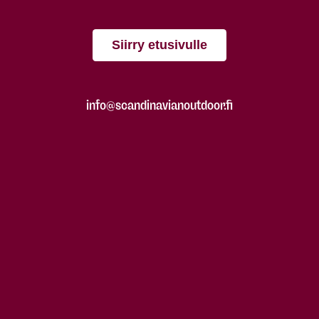
Siirry etusivulle
info@scandinavianoutdoor.fi