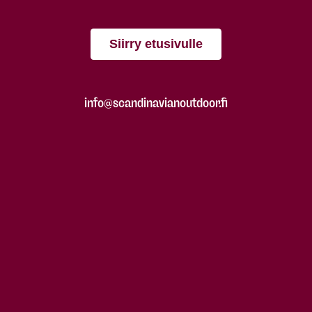
Siirry etusivulle
info@scandinavianoutdoor.fi