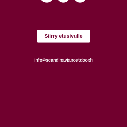
Siirry etusivulle
info@scandinavianoutdoor.fi