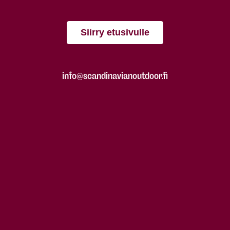
Siirry etusivulle
info@scandinavianoutdoor.fi