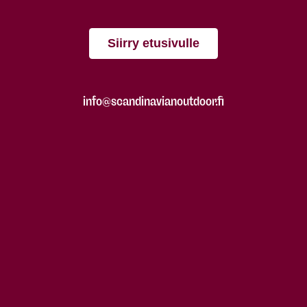
Siirry etusivulle
info@scandinavianoutdoor.fi