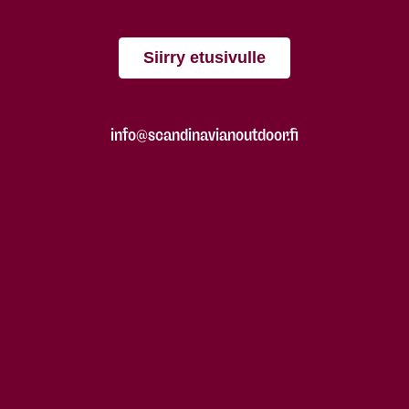
Siirry etusivulle
info@scandinavianoutdoor.fi