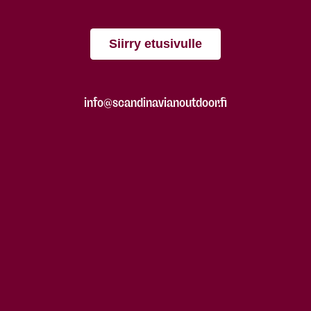
Siirry etusivulle
info@scandinavianoutdoor.fi