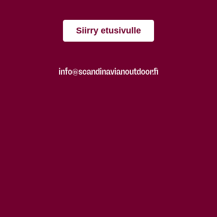
Siirry etusivulle
info@scandinavianoutdoor.fi