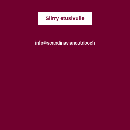
Siirry etusivulle
info@scandinavianoutdoor.fi