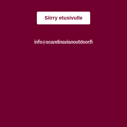
Siirry etusivulle
info@scandinavianoutdoor.fi