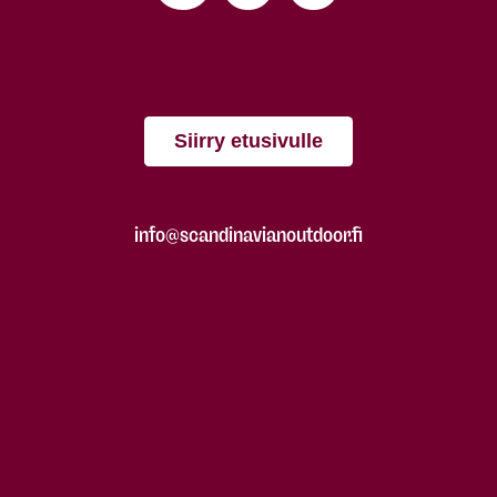
Siirry etusivulle
info@scandinavianoutdoor.fi