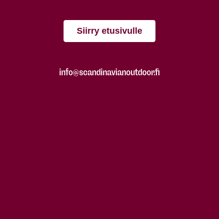
Siirry etusivulle
info@scandinavianoutdoor.fi