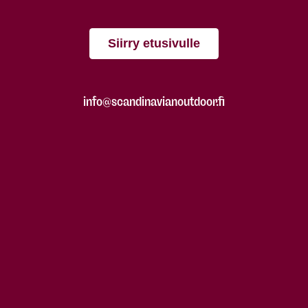
Siirry etusivulle
info@scandinavianoutdoor.fi