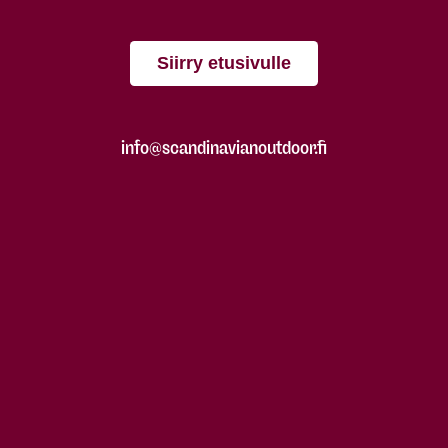
Siirry etusivulle
info@scandinavianoutdoor.fi