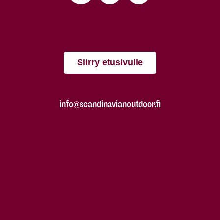
Siirry etusivulle
info@scandinavianoutdoor.fi