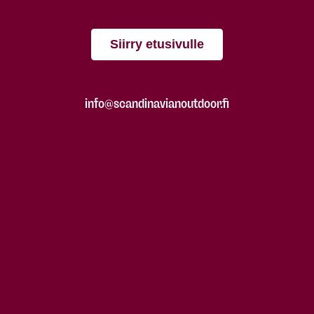
Siirry etusivulle
info@scandinavianoutdoor.fi