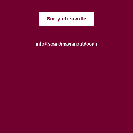
Siirry etusivulle
info@scandinavianoutdoor.fi