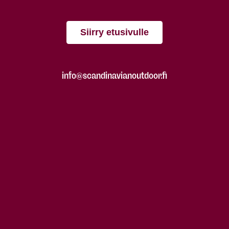
Siirry etusivulle
info@scandinavianoutdoor.fi