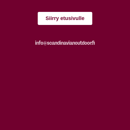
Siirry etusivulle
info@scandinavianoutdoor.fi