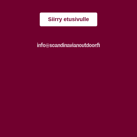
Siirry etusivulle
info@scandinavianoutdoor.fi