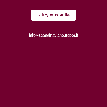
Siirry etusivulle
info@scandinavianoutdoor.fi