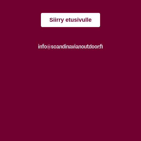
Siirry etusivulle
info@scandinavianoutdoor.fi