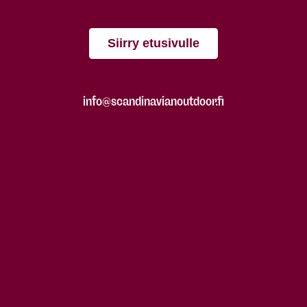
Siirry etusivulle
info@scandinavianoutdoor.fi