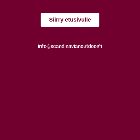
Siirry etusivulle
info@scandinavianoutdoor.fi