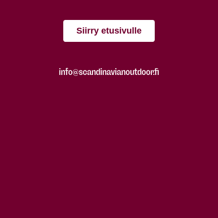
Siirry etusivulle
info@scandinavianoutdoor.fi