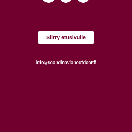
Siirry etusivulle
info@scandinavianoutdoor.fi