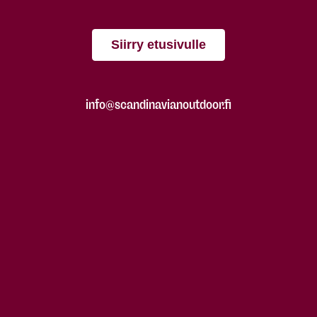
Siirry etusivulle
info@scandinavianoutdoor.fi