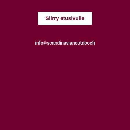
Siirry etusivulle
info@scandinavianoutdoor.fi