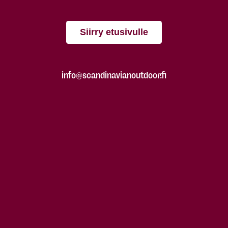
Siirry etusivulle
info@scandinavianoutdoor.fi