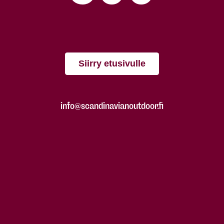
Siirry etusivulle
info@scandinavianoutdoor.fi