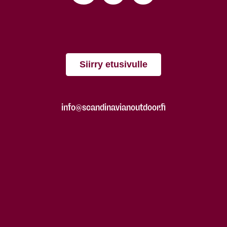
Siirry etusivulle
info@scandinavianoutdoor.fi